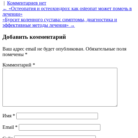
|
Комментариев нет
Навигация
←
«Остеопатия и остеохондроз: как osteопат может помочь в
лечении»
по
«Бурсит коленного сустава: симптомы, диагностика и
записям
эффективные методы лечения»
→
Добавить комментарий
Ваш адрес email не будет опубликован.
Обязательные поля
помечены
*
Комментарий
*
Имя
*
Email
*