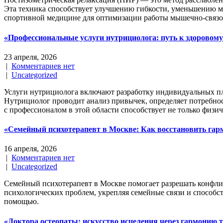
Эта техника способствует улучшению гибкости, уменьшению 
спортивной медицине для оптимизации работы мышечно-связо
«Профессиональные услуги нутрициолога: путь к здоровому
23 апреля, 2026
|
Комментариев нет
|
Uncategorized
Услуги нутрициолога включают разработку индивидуальных пла
Нутрициолог проводит анализ привычек, определяет потребнос
с профессионалом в этой области способствует не только физи
«Семейный психотерапевт в Москве: Как восстановить га
16 апреля, 2026
|
Комментариев нет
|
Uncategorized
Семейный психотерапевт в Москве помогает разрешать конфл
психологических проблем, укрепляя семейные связи и способс
помощью.
«Доктора остеопаты: искусство исцеления через гармонию т