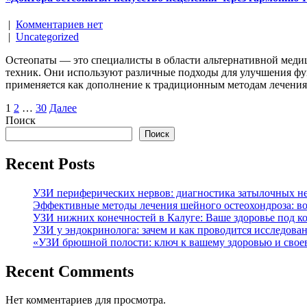
|
Комментариев нет
|
Uncategorized
Остеопаты — это специалисты в области альтернативной меди
техник. Они используют различные подходы для улучшения фу
применяется как дополнение к традиционным методам лечения
Пагинация
1
2
…
30
Далее
Поиск
записей
Поиск
Recent Posts
УЗИ периферических нервов: диагностика затылочных нер
Эффективные методы лечения шейного остеохондроза: во
УЗИ нижних конечностей в Калуге: Ваше здоровье под к
УЗИ у эндокринолога: зачем и как проводится исследова
«УЗИ брюшной полости: ключ к вашему здоровью и свое
Recent Comments
Нет комментариев для просмотра.