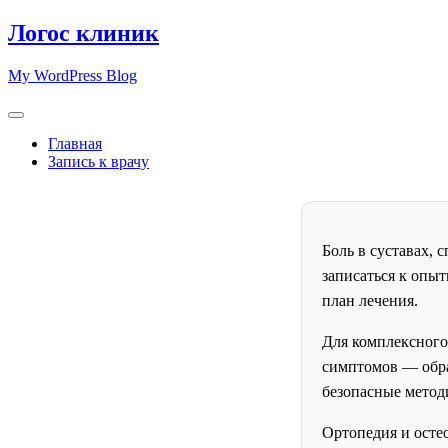
Skip
Логос клиник
to
content
My WordPress Blog
Главная
Запись к врачу
Боль в суставах,
записаться к опы
план лечения.
Для комплексного
симптомов — обра
безопасные методи
Ортопедия и осте