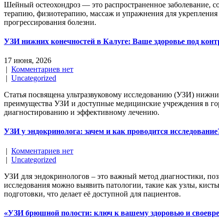
Шейный остеохондроз — это распространенное заболевание, с
терапию, физиотерапию, массаж и упражнения для укрепления
прогрессирования болезни.
УЗИ нижних конечностей в Калуге: Ваше здоровье под кон
17 июня, 2026
|
Комментариев нет
|
Uncategorized
Статья посвящена ультразвуковому исследованию (УЗИ) нижних
преимущества УЗИ и доступные медицинские учреждения в горо
диагностированию и эффективному лечению.
УЗИ у эндокринолога: зачем и как проводится исследование
|
Комментариев нет
|
Uncategorized
УЗИ для эндокринологов – это важный метод диагностики, по
исследования можно выявить патологии, такие как узлы, кисты
подготовки, что делает её доступной для пациентов.
«УЗИ брюшной полости: ключ к вашему здоровью и своевр