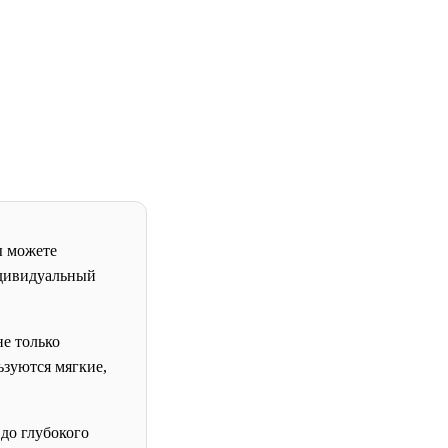
ы можете
ндивидуальный
е только
льзуются мягкие,
до глубокого