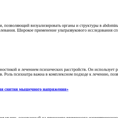
 позволяющий визуализировать органы и структуры в abdominal
аболевания. Широкое применение ультразвукового исследования 
остикой и лечением психических расстройств. Он использует 
в. Роль психиатра важна в комплексном подходе к лечению, поз
для снятия мышечного напряжения»
ия мышц, основанный на принципе временного изометрического 