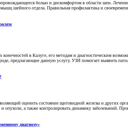
опровождающееся болью и дискомфортом в области шеи. Лечени
 мышц шейного отдела. Правильная профилактика и своевремен
тролем
 конечностей в Калуге, его методам и диагностическим возмож
де, предлагающие данную услугу. УЗИ помогает выявить патоло
?
зволяющий оценить состояние щитовидной железы и других орг
 и опухоли, а также контролировать динамику заболеваний. Проц
еменному диагнозу»