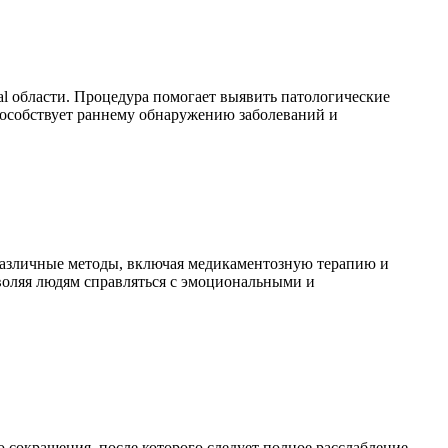
 области. Процедура помогает выявить патологические
способствует раннему обнаружению заболеваний и
различные методы, включая медикаментозную терапию и
воляя людям справляться с эмоциональными и
сокращения, после которого следует полное расслабление.