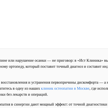
 спине или нарушение осанки — не приговор: в «Ист Клиника» в
тному ортопеду, который поставит точный диагноз и составит и
 восстановления и устранения первопричины дискомфорта — а н
титесь в одну из наших
клиник остеопатии в Москве
, где испо
ки без лекарств и операций.
опатия в синергии дают мощный эффект: от точной диагностики 